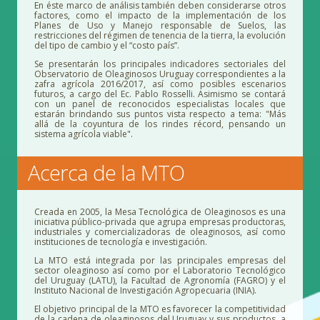
En é
ste marco de an
álisis también deben considerarse otros
factores, como el impacto de la implementación de los
Planes de Uso y Manejo responsable de Suelos, las
restricciones del régimen de tenencia de la tierra, la evolució
n
del
tipo de cambio y el “c
osto p
aís”.
Se presentarán los principales indicadores sectoriales del
Observatorio de Oleaginosos Uruguay correspondientes a la
zafra agrícola 2016/2017, así como posibles escenarios
futuros, a cargo del Ec. Pablo Rosselli. Asimismo se contará
con un panel de reconocidos especialistas locales que
estarán brindando sus puntos vista respecto a tema: "Más
allá de la coyuntura de los rindes récord, pensando un
sistema agrícola viable".
Acerca de la MTO
Creada en 2005, la Mesa Tecnológica de Oleaginosos es una
iniciativa público-privada que agrupa empresas productoras,
industriales y comercializadoras de oleaginosos, así como
instituciones de tecnología e investigación.
La MTO está integrada por las principales empresas del
sector oleaginoso así como por el Laboratorio Tecnológico
del Uruguay (LATU), la Facultad de Agronomía (FAGRO) y el
Instituto Nacional de Investigación Agropecuaria (INIA).
El objetivo principal de la MTO es favorecer la competitividad
de la cadena de oleaginosos del Uruguay y sus productos, a