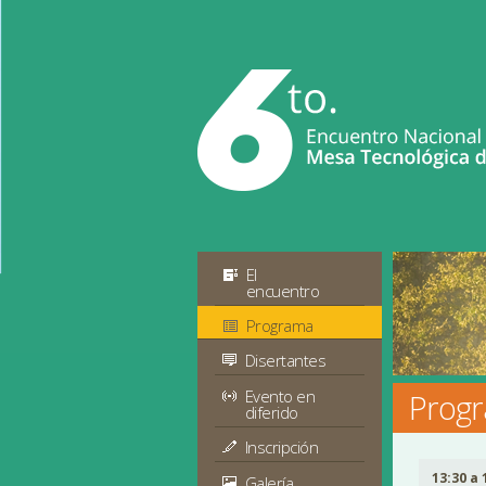
El
encuentro
Programa
Disertantes
Evento en
Prog
diferido
Inscripción
13:30 a 
Galería